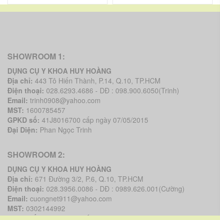
SHOWROOM 1:
DỤNG CỤ Y KHOA HUY HOÀNG
Địa chỉ:
443 Tô Hiến Thành, P.14, Q.10, TP.HCM
Điện thoại:
028.6293.4686 - DĐ : 098.900.6050(Trinh)
Email:
trinh0908@yahoo.com
MST:
1600785457
GPKD số:
41J8016700 cấp ngày 07/05/2015
Đại Diện:
Phan Ngọc Trinh
SHOWROOM 2:
DỤNG CỤ Y KHOA HUY HOÀNG
Địa chỉ:
671 Đường 3/2, P.6, Q.10, TP.HCM
Điện thoại:
028.3956.0086 - DĐ : 0989.626.001(Cường)
Email:
cuongnet911@yahoo.com
MST:
0302144992
GPKD số:
41J8022446 cấp ngày 12/05/2015