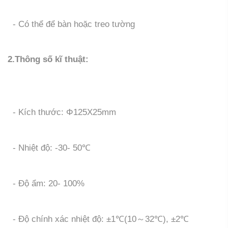
- Có thể để bàn hoặc treo tường
2.Thông số kĩ thuật:
- Kích thước: Φ125X25mm
- Nhiệt độ: -30- 50℃
- Độ ẩm: 20- 100%
- Độ chính xác nhiệt độ: ±1℃(10～32℃), ±2℃