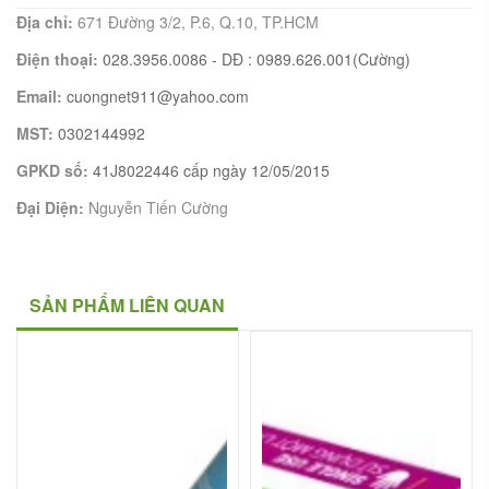
Địa chỉ:
671 Đường 3/2, P.6, Q.10, TP.HCM
Điện thoại:
028.3956.0086 - DĐ : 0989.626.001(Cường)
Email:
cuongnet911@yahoo.com
MST:
0302144992
GPKD số:
41J8022446 cấp ngày 12/05/2015
Đại Diện:
Nguyễn Tiến Cường
SẢN PHẨM LIÊN QUAN