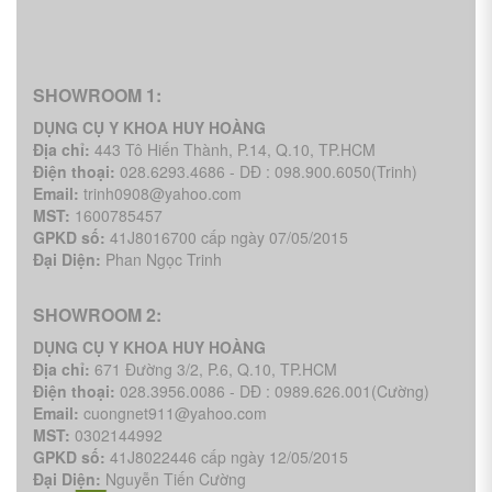
SHOWROOM 1:
DỤNG CỤ Y KHOA HUY HOÀNG
Địa chỉ:
443 Tô Hiến Thành, P.14, Q.10, TP.HCM
Điện thoại:
028.6293.4686 - DĐ : 098.900.6050(Trinh)
Email:
trinh0908@yahoo.com
MST:
1600785457
GPKD số:
41J8016700 cấp ngày 07/05/2015
Đại Diện:
Phan Ngọc Trinh
SHOWROOM 2:
DỤNG CỤ Y KHOA HUY HOÀNG
Địa chỉ:
671 Đường 3/2, P.6, Q.10, TP.HCM
Điện thoại:
028.3956.0086 - DĐ : 0989.626.001(Cường)
Email:
cuongnet911@yahoo.com
MST:
0302144992
GPKD số:
41J8022446 cấp ngày 12/05/2015
Đại Diện:
Nguyễn Tiến Cường