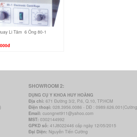
uay Li Tâm  6 Ống 80-1 
Thêm vào giỏ
.000đ
SHOWROOM 2:
DỤNG CỤ Y KHOA HUY HOÀNG
Địa chỉ:
671 Đường 3/2, P.6, Q.10, TP.HCM
)
Điện thoại:
028.3956.0086 - DĐ : 0989.626.001(Cường
Email:
cuongnet911@yahoo.com
MST:
0302144992
GPKD số:
41J8022446 cấp ngày 12/05/2015
Đại Diện:
Nguyễn Tiến Cường