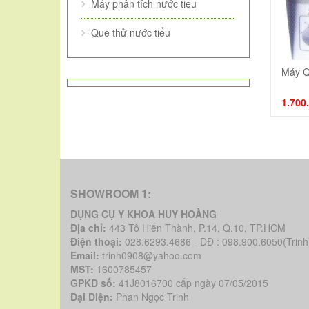
Máy phân tích nước tiểu
Que thử nước tiểu
Máy Q
1.700
SHOWROOM 1:
DỤNG CỤ Y KHOA HUY HOÀNG
Địa chỉ:
443 Tô Hiến Thành, P.14, Q.10, TP.HCM
Điện thoại:
028.6293.4686 - DĐ : 098.900.6050(Trinh
Email:
trinh0908@yahoo.com
MST:
1600785457
GPKD số:
41J8016700 cấp ngày 07/05/2015
Đại Diện:
Phan Ngọc Trinh