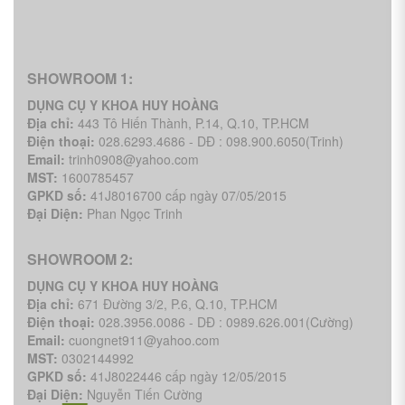
SHOWROOM 1:
DỤNG CỤ Y KHOA HUY HOÀNG
Địa chỉ:
443 Tô Hiến Thành, P.14, Q.10, TP.HCM
Điện thoại:
028.6293.4686 - DĐ : 098.900.6050(Trinh)
Email:
trinh0908@yahoo.com
MST:
1600785457
GPKD số:
41J8016700 cấp ngày 07/05/2015
Đại Diện:
Phan Ngọc Trinh
SHOWROOM 2:
DỤNG CỤ Y KHOA HUY HOÀNG
Địa chỉ:
671 Đường 3/2, P.6, Q.10, TP.HCM
Điện thoại:
028.3956.0086 - DĐ : 0989.626.001(Cường)
Email:
cuongnet911@yahoo.com
MST:
0302144992
GPKD số:
41J8022446 cấp ngày 12/05/2015
Đại Diện:
Nguyễn Tiến Cường