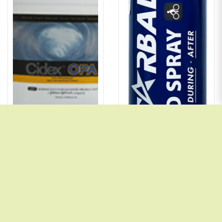
Dung Dịch Sát Khuẩn Dụng Cụ Cidex OPA 3.78L
Chai Xịt Lạnh Starbalm Cold Spray 150Ml 
1.150.000đ
200.000đ