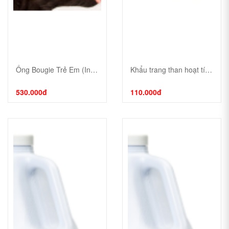
Ống Bougie Trẻ Em (Intersurgical) 10Fr OD 3.3mm
Khẩu trang than hoạt tính cao cấp Neomask NM
530.000đ
110.000đ