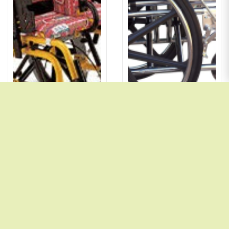
Xe Lăn Cho Người Bại Não
Xe Lăn Sắt Mạ Crom Lucass X-39B
0đ
2.750.000đ