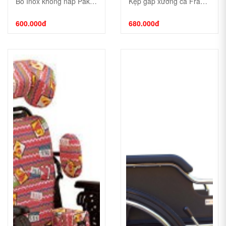
Bô Inox không nắp Pakistan
Kẹp gắp xương cá Fraenkel 
600.000đ
680.000đ