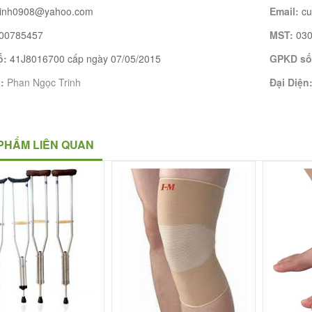
rinh0908@yahoo.com
Email:
c
00785457
MST:
03
ố:
41J8016700 cấp ngày 07/05/2015
GPKD số
n:
Phan Ngọc Trinh
Đại Diện
PHẨM LIÊN QUAN