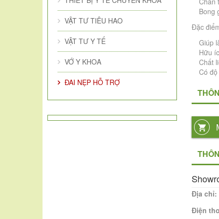
THIẾT BỊ Y TẾ CHUYÊN KHOA
Chấn 
Bong 
VẬT TƯ TIÊU HAO
Đặc điể
VẬT TƯ Y TẾ
Giúp l
Hữu íc
VỚ Y KHOA
Chất l
Có độ 
ĐAI NẸP HỖ TRỢ
THÔN
THÔN
Showr
Địa chỉ:
Điện th