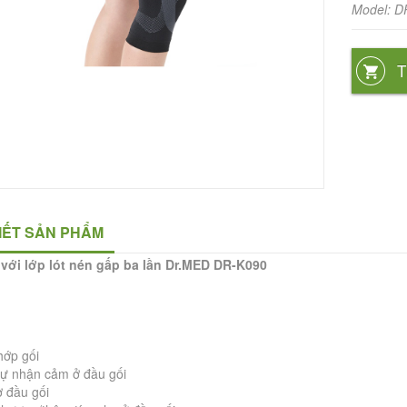
Model: D
T
TIẾT SẢN PHẨM
 với lớp lót nén gấp ba lần Dr.MED DR-K090
:
hớp gối
sự nhận cảm ở đầu gối
 đầu gối