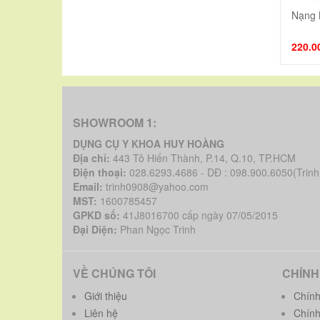
Nạng
220.0
SHOWROOM 1:
DỤNG CỤ Y KHOA HUY HOÀNG
Địa chỉ:
443 Tô Hiến Thành, P.14, Q.10, TP.HCM
Điện thoại:
028.6293.4686 - DĐ : 098.900.6050(Trinh
Email:
trinh0908@yahoo.com
MST:
1600785457
GPKD số:
41J8016700 cấp ngày 07/05/2015
Đại Diện:
Phan Ngọc Trinh
VỀ CHÚNG TÔI
CHÍNH
Giới thiệu
Chính
Liên hệ
Chính