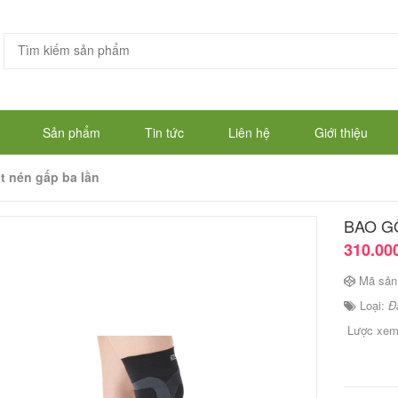
Sản phẩm
Tin tức
Liên hệ
Giới thiệu
ót nén gấp ba lần
BAO GỐ
310.00
Mã sản
Loại:
Đ
Lược xe