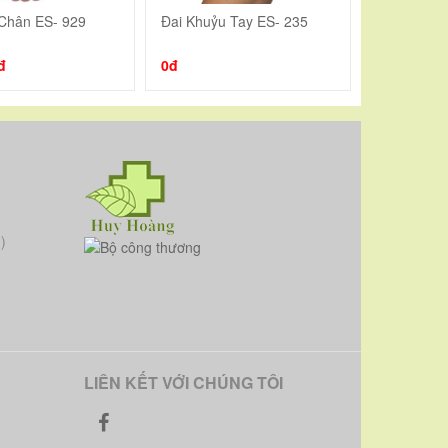
 Chân ES- 929
Đai Khuỷu Tay ES- 235
Băng Thun
Thêm vào giỏ
Thêm vào giỏ
T
đ
0đ
130.000đ
)
LIÊN KẾT VỚI CHÚNG TÔI