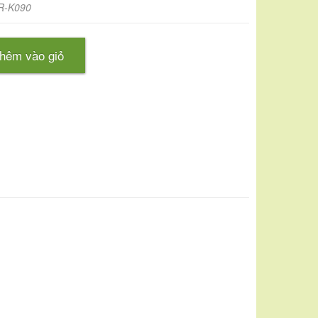
R-K090
hêm vào giỏ