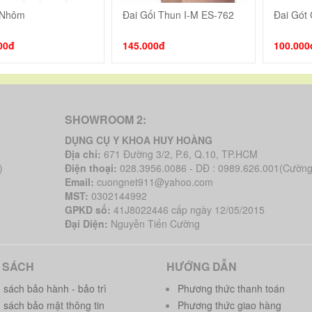
 Nhôm
Đai Gối Thun I-M ES-762
Đai Gót
Thêm vào giỏ
Thêm vào giỏ
00đ
145.000đ
100.000
SHOWROOM 2:
DỤNG CỤ Y KHOA HUY HOÀNG
Địa chỉ:
671 Đường 3/2, P.6, Q.10, TP.HCM
)
Điện thoại:
028.3956.0086 - DĐ : 0989.626.001(Cường
Email:
cuongnet911@yahoo.com
MST:
0302144992
GPKD số:
41J8022446 cấp ngày 12/05/2015
Đại Diện:
Nguyễn Tiến Cường
 SÁCH
HƯỚNG DẪN
 sách bảo hành - bảo trì
Phương thức thanh toán
 sách bảo mật thông tin
Phương thức giao hàng