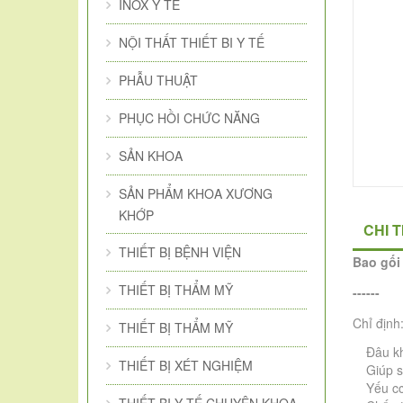
INOX Y TẾ
NỘI THẤT THIẾT BI Y TẾ
PHẪU THUẬT
PHỤC HỒI CHỨC NĂNG
SẢN KHOA
SẢN PHẨM KHOA XƯƠNG
KHỚP
CHI 
THIẾT BỊ BỆNH VIỆN
Bao gối
THIẾT BỊ THẨM MỸ
------
Chỉ định
THIẾT BỊ THẨM MỸ
Đâu k
THIẾT BỊ XÉT NGHIỆM
Giúp 
Yếu cơ