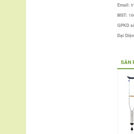
Email:
t
MST:
16
GPKD s
Đại Diệ
SẢN 