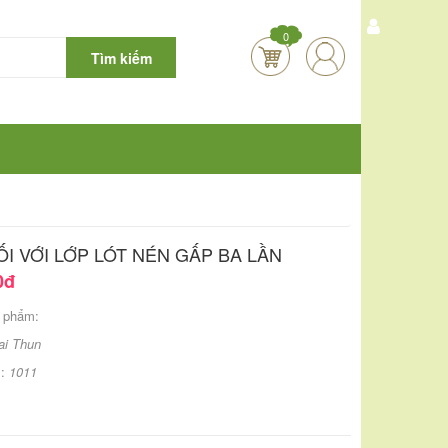
0
Tìm kiếm
I VỚI LỚP LÓT NÉN GẤP BA LẦN
0đ
 phẩm:
ai Thun
m:
1011