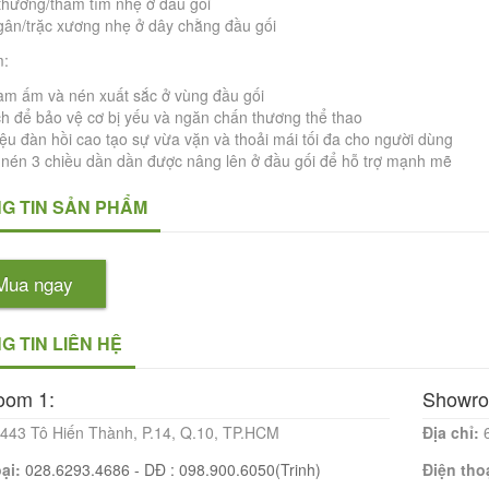
thương/thâm tím nhẹ ở đầu gối
gân/trặc xương nhẹ ở dây chằng đầu gối
m:
àm ấm và nén xuất sắc ở vùng đầu gối
h để bảo vệ cơ bị yếu và ngăn chấn thương thể thao
iệu đàn hồi cao tạo sự vừa vặn và thoải mái tối đa cho người dùng
nén 3 chiều dần dần được nâng lên ở đầu gối để hỗ trợ mạnh mẽ
G TIN SẢN PHẨM
Mua ngay
G TIN LIÊN HỆ
oom 1:
Showro
443 Tô Hiến Thành, P.14, Q.10, TP.HCM
Địa chỉ:
oại:
028.6293.4686 - DĐ : 098.900.6050(Trinh)
Điện tho