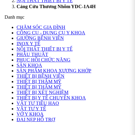
NỘI THẤT THIẾT BI Y TẾ
Cáng Cứu Thương Nhôm YDC-1A4H
Danh mục
CHĂM SÓC GIA ĐÌNH
CÔNG CỤ - DỤNG CỤ Y KHOA
GIƯỜNG BỆNH VIỆN
INOX Y TẾ
NỘI THẤT THIẾT BI Y TẾ
PHẪU THUẬT
PHỤC HỒI CHỨC NĂNG
SẢN KHOA
SẢN PHẨM KHOA XƯƠNG KHỚP
THIẾT BỊ BỆNH VIỆN
THIẾT BỊ THẨM MỸ
THIẾT BỊ THẨM MỸ
THIẾT BỊ XÉT NGHIỆM
THIẾT BỊ Y TẾ CHUYÊN KHOA
VẬT TƯ TIÊU HAO
VẬT TƯ Y TẾ
VỚ Y KHOA
ĐAI NẸP HỖ TRỢ