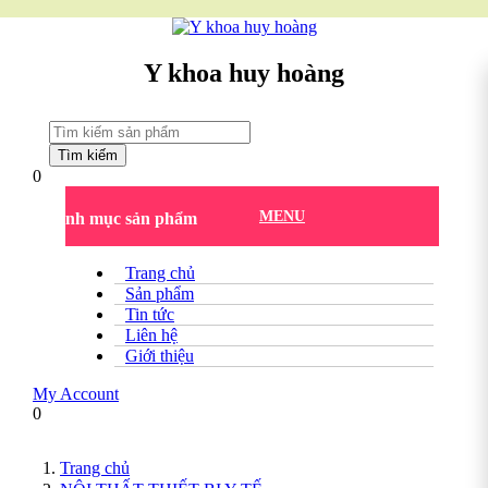
Y khoa huy hoàng
Tìm kiếm
0
MENU
Danh mục sản phẩm
Trang chủ
Sản phẩm
Tin tức
Liên hệ
Giới thiệu
My Account
0
Trang chủ