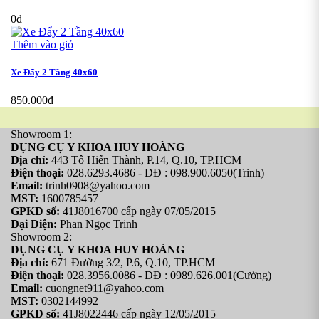
0đ
Thêm vào giỏ
Xe Đẩy 2 Tầng 40x60
850.000đ
Showroom 1:
DỤNG CỤ Y KHOA HUY HOÀNG
Địa chỉ:
443 Tô Hiến Thành, P.14, Q.10, TP.HCM
Điện thoại:
028.6293.4686 - DĐ : 098.900.6050(Trinh)
Email:
trinh0908@yahoo.com
MST:
1600785457
GPKD số:
41J8016700 cấp ngày 07/05/2015
Đại Diện:
Phan Ngọc Trinh
Showroom 2:
DỤNG CỤ Y KHOA HUY HOÀNG
Địa chỉ:
671 Đường 3/2, P.6, Q.10, TP.HCM
Điện thoại:
028.3956.0086 - DĐ : 0989.626.001(Cường)
Email:
cuongnet911@yahoo.com
MST:
0302144992
GPKD số:
41J8022446 cấp ngày 12/05/2015