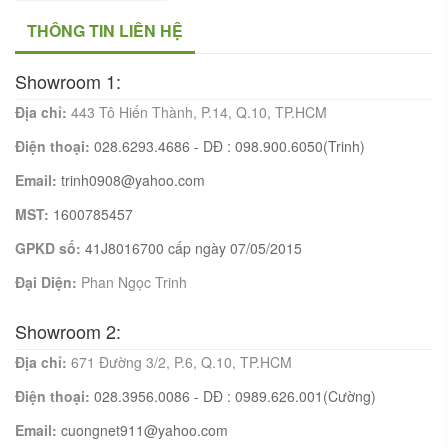
THÔNG TIN LIÊN HỆ
Showroom 1:
Địa chỉ:
443 Tô Hiến Thành, P.14, Q.10, TP.HCM
Điện thoại:
028.6293.4686 - DĐ : 098.900.6050(Trinh)
Email:
trinh0908@yahoo.com
MST:
1600785457
GPKD số:
41J8016700 cấp ngày 07/05/2015
Đại Diện:
Phan Ngọc Trinh
Showroom 2:
Địa chỉ:
671 Đường 3/2, P.6, Q.10, TP.HCM
Điện thoại:
028.3956.0086 - DĐ : 0989.626.001(Cường)
Email:
cuongnet911@yahoo.com