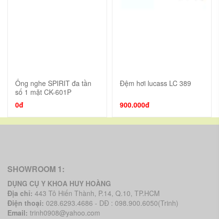
Ống nghe SPIRIT đa tần
Đệm hơi lucass LC 389
số 1 mặt CK-601P
0đ
900.000đ
SHOWROOM 1:
DỤNG CỤ Y KHOA HUY HOÀNG
Địa chỉ:
443 Tô Hiến Thành, P.14, Q.10, TP.HCM
Điện thoại:
028.6293.4686 - DĐ : 098.900.6050(Trinh)
Email:
trinh0908@yahoo.com