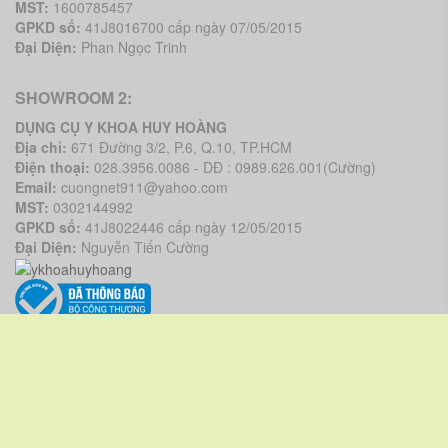
MST:
1600785457
GPKD số:
41J8016700 cấp ngày 07/05/2015
Đại Diện:
Phan Ngọc Trinh
SHOWROOM 2:
DỤNG CỤ Y KHOA HUY HOÀNG
Địa chỉ:
671 Đường 3/2, P.6, Q.10, TP.HCM
Điện thoại:
028.3956.0086 - DĐ : 0989.626.001(Cường)
Email:
cuongnet911@yahoo.com
MST:
0302144992
GPKD số:
41J8022446 cấp ngày 12/05/2015
Đại Diện:
Nguyễn Tiến Cường
VỀ CHÚNG TÔI
Giới thiệu