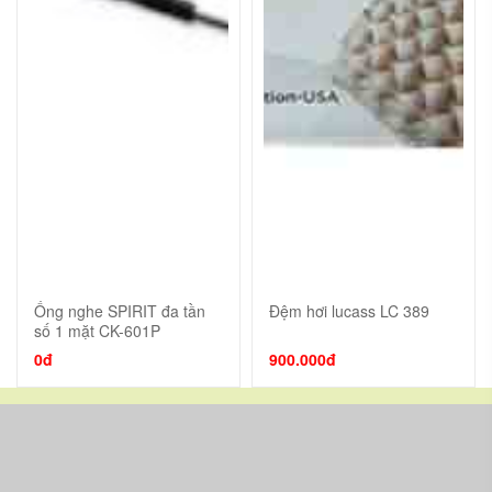
Ống nghe SPIRIT đa tần
Đệm hơi lucass LC 389
số 1 mặt CK-601P
0đ
900.000đ