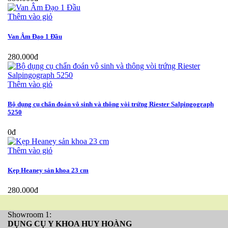
Thêm vào giỏ
Van Âm Đạo 1 Đầu
280.000đ
Thêm vào giỏ
Bộ dụng cụ chẩn đoán vô sinh và thông vòi trứng Riester Salpingograph
5250
0đ
Thêm vào giỏ
Kẹp Heaney sản khoa 23 cm
280.000đ
Showroom 1:
DỤNG CỤ Y KHOA HUY HOÀNG