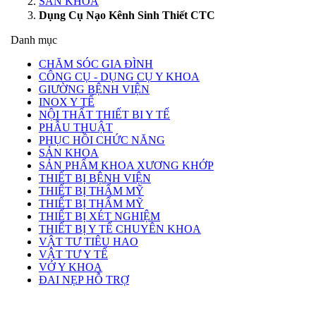
SẢN KHOA
Dụng Cụ Nạo Kênh Sinh Thiết CTC
Danh mục
CHĂM SÓC GIA ĐÌNH
CÔNG CỤ - DỤNG CỤ Y KHOA
GIƯỜNG BỆNH VIỆN
INOX Y TẾ
NỘI THẤT THIẾT BI Y TẾ
PHẪU THUẬT
PHỤC HỒI CHỨC NĂNG
SẢN KHOA
SẢN PHẨM KHOA XƯƠNG KHỚP
THIẾT BỊ BỆNH VIỆN
THIẾT BỊ THẨM MỸ
THIẾT BỊ THẨM MỸ
THIẾT BỊ XÉT NGHIỆM
THIẾT BỊ Y TẾ CHUYÊN KHOA
VẬT TƯ TIÊU HAO
VẬT TƯ Y TẾ
VỚ Y KHOA
ĐAI NẸP HỖ TRỢ