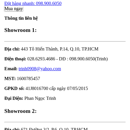
Đặt hàng nhanh: 098.900.6050
Mua ngay
Thông tin liên hệ
Showroom 1:
Địa chỉ:
443 Tô Hiến Thành, P.14, Q.10, TP.HCM
Điện thoại:
028.6293.4686 - DĐ : 098.900.6050(Trinh)
Email:
trinh0908@yahoo.com
MST:
1600785457
GPKD số:
41J8016700 cấp ngày 07/05/2015
Đại Diện:
Phan Ngọc Trinh
Showroom 2:
Địa chỉ:
671 Đường 3/2, P.6, Q.10, TP.HCM