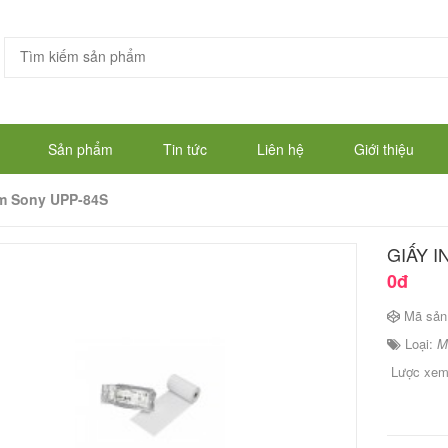
Sản phẩm
Tin tức
Liên hệ
Giới thiệu
âm Sony UPP-84S
GIẤY I
0đ
Mã sản
Loại:
M
Lược xe