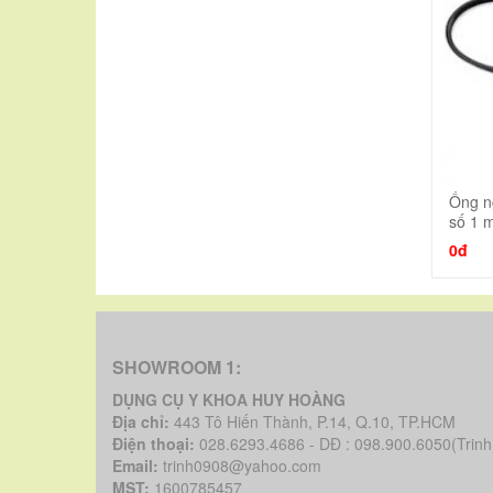
Ống n
số 1 
0đ
SHOWROOM 1:
DỤNG CỤ Y KHOA HUY HOÀNG
Địa chỉ:
443 Tô Hiến Thành, P.14, Q.10, TP.HCM
Điện thoại:
028.6293.4686 - DĐ : 098.900.6050(Trinh
Email:
trinh0908@yahoo.com
MST:
1600785457