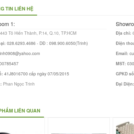
G TIN LIÊN HỆ
oom 1:
Showro
443 Tô Hiến Thành, P.14, Q.10, TP.HCM
Địa chỉ:
oại:
028.6293.4686 - DĐ : 098.900.6050(Trinh)
Điện tho
rinh0908@yahoo.com
Email:
c
00785457
MST:
03
ố:
41J8016700 cấp ngày 07/05/2015
GPKD số
n:
Phan Ngọc Trinh
Đại Diện
PHẨM LIÊN QUAN