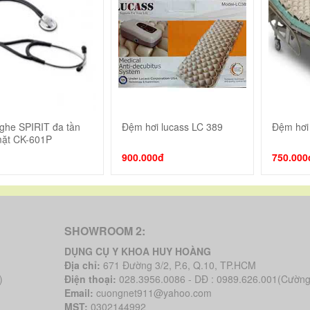
ghe SPIRIT đa tần
Đệm hơi lucass LC 389
Đệm hơi 
Thêm vào giỏ
Thêm vào giỏ
mặt CK-601P
900.000đ
750.000
SHOWROOM 2:
DỤNG CỤ Y KHOA HUY HOÀNG
Địa chỉ:
671 Đường 3/2, P.6, Q.10, TP.HCM
)
Điện thoại:
028.3956.0086 - DĐ : 0989.626.001(Cường
Email:
cuongnet911@yahoo.com
MST:
0302144992