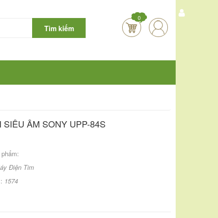
0
Tìm kiếm
N SIÊU ÂM SONY UPP-84S
 phẩm:
áy Điện Tim
m:
1574