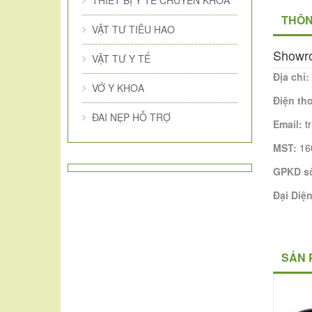
THIẾT BỊ Y TẾ CHUYÊN KHOA
THÔN
VẬT TƯ TIÊU HAO
Showr
VẬT TƯ Y TẾ
Địa chỉ:
VỚ Y KHOA
Điện th
ĐAI NẸP HỖ TRỢ
Email:
t
MST:
16
GPKD s
Đại Diệ
SẢN 