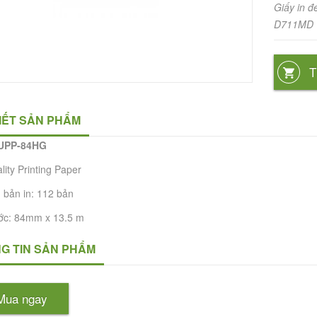
Giấy in đ
D711MD
T
TIẾT SẢN PHẨM
 UPP-84HG
lity Printing Paper
 bản in: 112 bản
ớc: 84mm x 13.5 m
G TIN SẢN PHẨM
Mua ngay