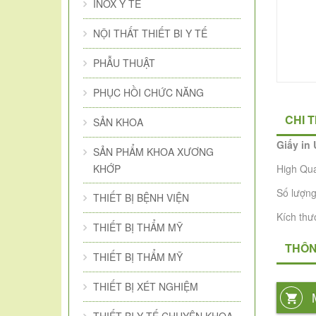
INOX Y TẾ
NỘI THẤT THIẾT BI Y TẾ
PHẪU THUẬT
PHỤC HỒI CHỨC NĂNG
CHI 
SẢN KHOA
Giấy in
SẢN PHẨM KHOA XƯƠNG
KHỚP
High Qua
Số lượng
THIẾT BỊ BỆNH VIỆN
Kích thư
THIẾT BỊ THẨM MỸ
THÔN
THIẾT BỊ THẨM MỸ
THIẾT BỊ XÉT NGHIỆM