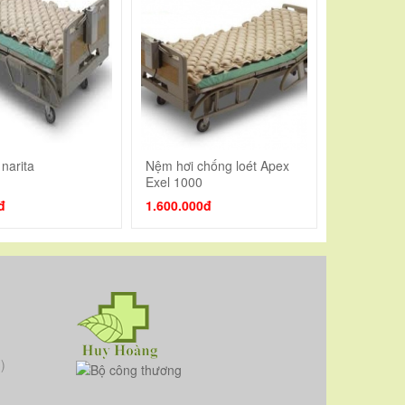
narita
Nệm hơi chống loét Apex
y cụ liên 
Thêm vào giỏ
Thêm vào giỏ
T
Exel 1000
đ
1.600.000đ
0đ
)