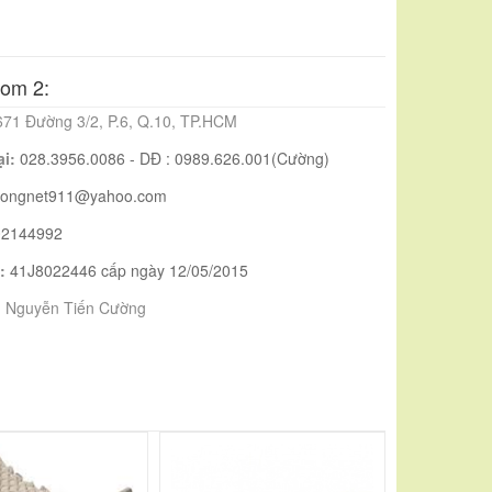
om 2:
671 Đường 3/2, P.6, Q.10, TP.HCM
ại:
028.3956.0086 - DĐ : 0989.626.001(Cường)
uongnet911@yahoo.com
02144992
:
41J8022446 cấp ngày 12/05/2015
:
Nguyễn Tiến Cường