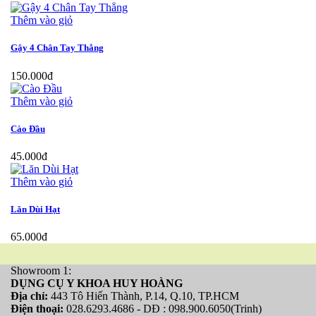
Thêm vào giỏ
Gậy 4 Chân Tay Thẳng
150.000đ
Thêm vào giỏ
Cào Đầu
45.000đ
Thêm vào giỏ
Lăn Dùi Hạt
65.000đ
Showroom 1:
DỤNG CỤ Y KHOA HUY HOÀNG
Địa chỉ:
443 Tô Hiến Thành, P.14, Q.10, TP.HCM
Điện thoại:
028.6293.4686 - DĐ : 098.900.6050(Trinh)