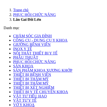
Trang chủ
PHỤC HỒI CHỨC NĂNG
Lăn Gai Đôi Lớn
Danh mục
CHĂM SÓC GIA ĐÌNH
CÔNG CỤ - DỤNG CỤ Y KHOA
GIƯỜNG BỆNH VIỆN
INOX Y TẾ
NỘI THẤT THIẾT BI Y TẾ
PHẪU THUẬT
PHỤC HỒI CHỨC NĂNG
SẢN KHOA
SẢN PHẨM KHOA XƯƠNG KHỚP
THIẾT BỊ BỆNH VIỆN
THIẾT BỊ THẨM MỸ
THIẾT BỊ THẨM MỸ
THIẾT BỊ XÉT NGHIỆM
THIẾT BỊ Y TẾ CHUYÊN KHOA
VẬT TƯ TIÊU HAO
VẬT TƯ Y TẾ
VỚ Y KHOA