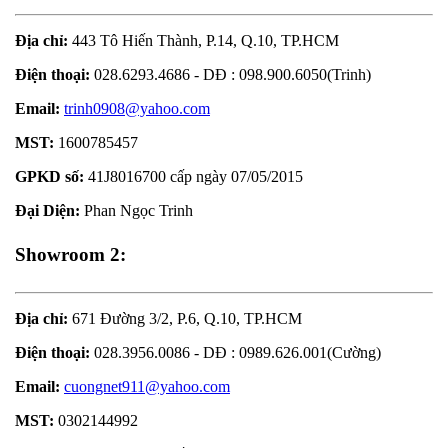
Địa chỉ:
443 Tô Hiến Thành, P.14, Q.10, TP.HCM
Điện thoại:
028.6293.4686 - DĐ : 098.900.6050(Trinh)
Email:
trinh0908@yahoo.com
MST:
1600785457
GPKD số:
41J8016700 cấp ngày 07/05/2015
Đại Diện:
Phan Ngọc Trinh
Showroom 2:
Địa chỉ:
671 Đường 3/2, P.6, Q.10, TP.HCM
Điện thoại:
028.3956.0086 - DĐ : 0989.626.001(Cường)
Email:
cuongnet911@yahoo.com
MST:
0302144992