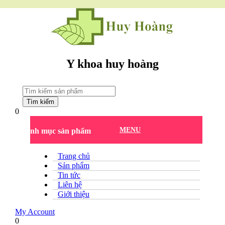
Y khoa huy hoàng
Tìm kiếm
0
MENU
Danh mục sản phẩm
Trang chủ
Sản phẩm
Tin tức
Liên hệ
Giới thiệu
My Account
0