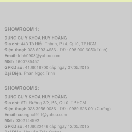
SHOWROOM 1:
DỤNG CỤ Y KHOA HUY HOÀNG
Địa chỉ:
443 Tô Hiến Thành, P.14, Q.10, TP.HCM
Điện thoại:
028.6293.4686 - DĐ : 098.900.6050(Trinh)
Email:
trinh0908@yahoo.com
MST:
1600785457
GPKD số:
41J8016700 cấp ngày 07/05/2015
Đại Diện:
Phan Ngọc Trinh
SHOWROOM 2:
DỤNG CỤ Y KHOA HUY HOÀNG
Địa chỉ:
671 Đường 3/2, P.6, Q.10, TP.HCM
Điện thoại:
028.3956.0086 - DĐ : 0989.626.001(Cường)
Email:
cuongnet911@yahoo.com
MST:
0302144992
GPKD số:
41J8022446 cấp ngày 12/05/2015