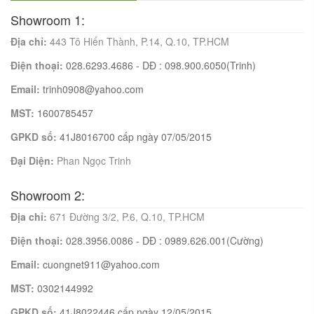
Showroom 1:
Địa chỉ:
443 Tô Hiến Thành, P.14, Q.10, TP.HCM
Điện thoại:
028.6293.4686 - DĐ : 098.900.6050(Trinh)
Email:
trinh0908@yahoo.com
MST:
1600785457
GPKD số:
41J8016700 cấp ngày 07/05/2015
Đại Diện:
Phan Ngọc Trinh
Showroom 2:
Địa chỉ:
671 Đường 3/2, P.6, Q.10, TP.HCM
Điện thoại:
028.3956.0086 - DĐ : 0989.626.001(Cường)
Email:
cuongnet911@yahoo.com
MST:
0302144992
GPKD số:
41J8022446 cấp ngày 12/05/2015