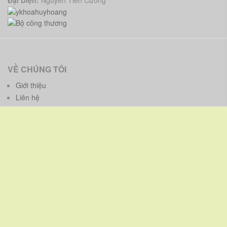
Đại Diện:
Nguyễn Tiến Cường
VỀ CHÚNG TÔI
Giới thiệu
Liên hệ
CHÍNH SÁCH
Chính sách bảo hành - bảo trì
Chính sách bảo mật thông tin
Chính sách và quy định chung
HƯỚNG DẪN
Phương thức thanh toán
Phương thức giao hàng