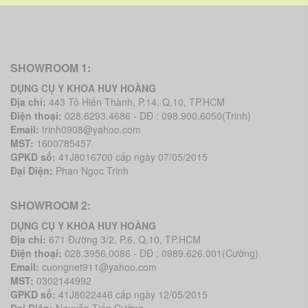
SHOWROOM 1:
DỤNG CỤ Y KHOA HUY HOÀNG
Địa chỉ:
443 Tô Hiến Thành, P.14, Q.10, TP.HCM
Điện thoại:
028.6293.4686 - DĐ : 098.900.6050(Trinh)
Email:
trinh0908@yahoo.com
MST:
1600785457
GPKD số:
41J8016700 cấp ngày 07/05/2015
Đại Diện:
Phan Ngọc Trinh
SHOWROOM 2:
DỤNG CỤ Y KHOA HUY HOÀNG
Địa chỉ:
671 Đường 3/2, P.6, Q.10, TP.HCM
Điện thoại:
028.3956.0086 - DĐ : 0989.626.001(Cường)
Email:
cuongnet911@yahoo.com
MST:
0302144992
GPKD số:
41J8022446 cấp ngày 12/05/2015