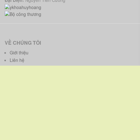
Đại Diện:
Nguyễn Tiến Cường
VỀ CHÚNG TÔI
Giới thiệu
Liên hệ
CHÍNH SÁCH
Chính sách bảo hành - bảo trì
Chính sách bảo mật thông tin
Chính sách và quy định chung
HƯỚNG DẪN
Phương thức thanh toán
Phương thức giao hàng