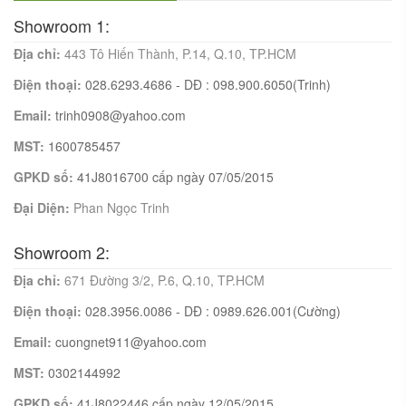
Showroom 1:
Địa chỉ:
443 Tô Hiến Thành, P.14, Q.10, TP.HCM
Điện thoại:
028.6293.4686 - DĐ : 098.900.6050(Trinh)
Email:
trinh0908@yahoo.com
MST:
1600785457
GPKD số:
41J8016700 cấp ngày 07/05/2015
Đại Diện:
Phan Ngọc Trinh
Showroom 2:
Địa chỉ:
671 Đường 3/2, P.6, Q.10, TP.HCM
Điện thoại:
028.3956.0086 - DĐ : 0989.626.001(Cường)
Email:
cuongnet911@yahoo.com
MST:
0302144992
GPKD số:
41J8022446 cấp ngày 12/05/2015