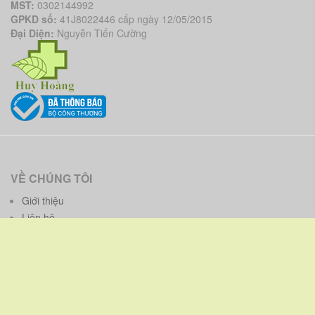
MST:
0302144992
GPKD số:
41J8022446 cấp ngày 12/05/2015
Đại Diện:
Nguyễn Tiến Cường
VỀ CHÚNG TÔI
Giới thiệu
Liên hệ
CHÍNH SÁCH
Chính sách bảo hành - bảo trì
Chính sách bảo mật thông tin
Chính sách và quy định chung