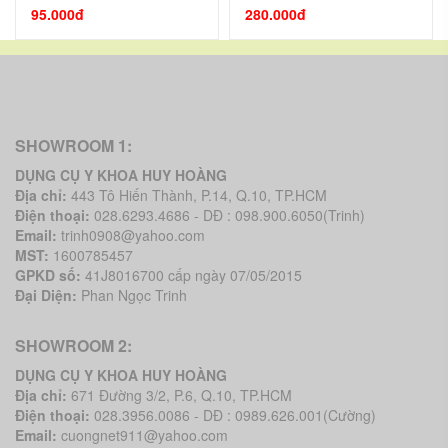
95.000đ
280.000đ
SHOWROOM 1:
DỤNG CỤ Y KHOA HUY HOÀNG
Địa chỉ:
443 Tô Hiến Thành, P.14, Q.10, TP.HCM
Điện thoại:
028.6293.4686 - DĐ : 098.900.6050(Trinh)
Email:
trinh0908@yahoo.com
MST:
1600785457
GPKD số:
41J8016700 cấp ngày 07/05/2015
Đại Diện:
Phan Ngọc Trinh
SHOWROOM 2:
DỤNG CỤ Y KHOA HUY HOÀNG
Địa chỉ:
671 Đường 3/2, P.6, Q.10, TP.HCM
Điện thoại:
028.3956.0086 - DĐ : 0989.626.001(Cường)
Email:
cuongnet911@yahoo.com