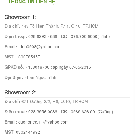
THÔNG TIN LIÊN HỆ
Showroom 1:
Địa chỉ:
443 Tô Hiến Thành, P.14, Q.10, TP.HCM
Điện thoại:
028.6293.4686 - DĐ : 098.900.6050(Trinh)
Email:
trinh0908@yahoo.com
MST:
1600785457
GPKD số:
41J8016700 cấp ngày 07/05/2015
Đại Diện:
Phan Ngọc Trinh
Showroom 2:
Địa chỉ:
671 Đường 3/2, P.6, Q.10, TP.HCM
Điện thoại:
028.3956.0086 - DĐ : 0989.626.001(Cường)
Email:
cuongnet911@yahoo.com
MST:
0302144992