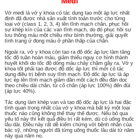
Medi
Vớ medi là vớ y khoa có tác dụng tạo một áp lực nhất
định đã được nhà sản xuất tính toán trước cho từng
loại vớ (class 1, 2, 3, 4) lên tĩnh mạch chân, phục hồi
sự khép kín của các van tĩnh mạch, do đó phục hồi sự
lưu thông máu một chiều như bình thường, giải quyết
tình trạng ứ đọng máu ở phần thấp của chân.
Ngoài ra, vớ y khoa còn tạo ra độ dốc áp lực làm tăng
tốc độ tuần hoàn máu, giảm thiểu nguy cơ hình thành
huyết khối do tốc độ dòng máu chảy chậm gây ra. Vớ y
khoa tốt phải tạo được độ dốc áp lực thì mới có tác
dụng điều trị bệnh suy tĩnh mạch. Độ dốc áp lực là áp
lực ép lên tĩnh mạch giảm dần một cách đều đặn dọc
theo chiều dài chân, từ cổ chân (áp lực 100%) đến đùi
(áp lực 40%).
Tác dụng làm khép van và tạo độ dốc áp lực là hai đặc
tính quan trọng nhất của vớ y khoa mà bất kỳ một loại
thuốc nào cũng không thể thay thế được. Nếu bỏ qua
yếu tố này thì kết quả điều trị rất kém, dù có uống thuốc
lâu dài. Điều này rất dễ kiểm chứng với bệnh nhân của
bác sỹ, những người đã từng uống thuốc lâu dài từ năm
này qua năm nọ.