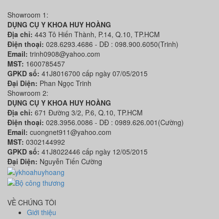
Showroom 1:
DỤNG CỤ Y KHOA HUY HOÀNG
Địa chỉ:
443 Tô Hiến Thành, P.14, Q.10, TP.HCM
Điện thoại:
028.6293.4686 - DĐ : 098.900.6050(Trinh)
Email:
trinh0908@yahoo.com
MST:
1600785457
GPKD số:
41J8016700 cấp ngày 07/05/2015
Đại Diện:
Phan Ngọc Trinh
Showroom 2:
DỤNG CỤ Y KHOA HUY HOÀNG
Địa chỉ:
671 Đường 3/2, P.6, Q.10, TP.HCM
Điện thoại:
028.3956.0086 - DĐ : 0989.626.001(Cường)
Email:
cuongnet911@yahoo.com
MST:
0302144992
GPKD số:
41J8022446 cấp ngày 12/05/2015
Đại Diện:
Nguyễn Tiến Cường
VỀ CHÚNG TÔI
Giới thiệu