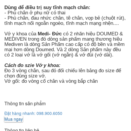
Dùng để điều trị suy tĩnh mạch chân:
- Phù chân ở phụ nữ có thai
- Phù chân, đau nhức chân, tê chân, vọp bẻ (chuột rút),
tĩnh mạch nổi ngoằn ngoèo, tĩnh mạch mạng nhện....
Vớ y khoa của
Medi- Đức
có 2 nhãn hiệu DOUMED &
MEDIVEN trong đó dòng sản phẩm mang thương hiệu
Mediven là dòng Sản Phẩm cao cấp có độ bền và mềm
mại hơn dòng Doumed. Và 2 dòng Sản phẩm này đều
có 2 loại vớ là vớ gối (vớ ngằn) & vớ đùi (vớ dài).
Cách đo szie Vớ y khoa:
Đo 3 vòng chân, sau đó đối chiếu lên bảng đo size để
chọn đúng size vớ.
Vớ gối: đo vòng cổ chân và vòng bắp chân
Thông tin sản phẩm
Đặt hàng nhanh: 098.900.6050
Mua ngay
Thông tin liên hệ