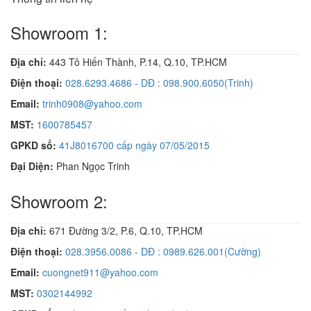
Showroom 1:
Địa chỉ:
443 Tô Hiến Thành, P.14, Q.10, TP.HCM
Điện thoại:
028.6293.4686 - DĐ : 098.900.6050(Trinh)
Email:
trinh0908@yahoo.com
MST:
1600785457
GPKD số:
41J8016700 cấp ngày 07/05/2015
Đại Diện:
Phan Ngọc Trinh
Showroom 2:
Địa chỉ:
671 Đường 3/2, P.6, Q.10, TP.HCM
Điện thoại:
028.3956.0086 - DĐ : 0989.626.001(Cường)
Email:
cuongnet911@yahoo.com
MST:
0302144992