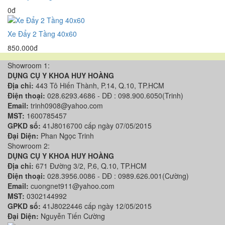
0đ
Xe Đẩy 2 Tầng 40x60
850.000đ
Showroom 1:
DỤNG CỤ Y KHOA HUY HOÀNG
Địa chỉ:
443 Tô Hiến Thành, P.14, Q.10, TP.HCM
Điện thoại:
028.6293.4686 - DĐ : 098.900.6050(Trinh)
Email:
trinh0908@yahoo.com
MST:
1600785457
GPKD số:
41J8016700 cấp ngày 07/05/2015
Đại Diện:
Phan Ngọc Trinh
Showroom 2:
DỤNG CỤ Y KHOA HUY HOÀNG
Địa chỉ:
671 Đường 3/2, P.6, Q.10, TP.HCM
Điện thoại:
028.3956.0086 - DĐ : 0989.626.001(Cường)
Email:
cuongnet911@yahoo.com
MST:
0302144992
GPKD số:
41J8022446 cấp ngày 12/05/2015
Đại Diện:
Nguyễn Tiến Cường