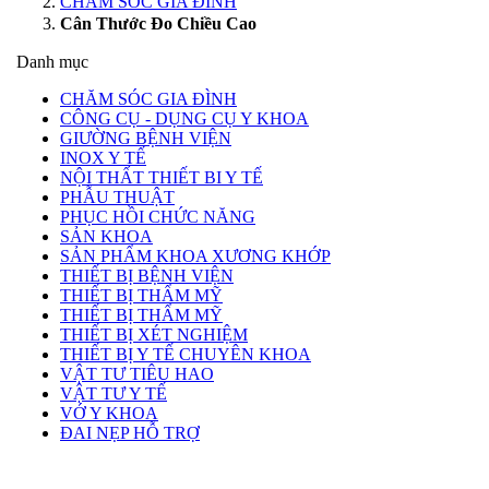
CHĂM SÓC GIA ĐÌNH
Cân Thước Đo Chiều Cao
Danh mục
CHĂM SÓC GIA ĐÌNH
CÔNG CỤ - DỤNG CỤ Y KHOA
GIƯỜNG BỆNH VIỆN
INOX Y TẾ
NỘI THẤT THIẾT BI Y TẾ
PHẪU THUẬT
PHỤC HỒI CHỨC NĂNG
SẢN KHOA
SẢN PHẨM KHOA XƯƠNG KHỚP
THIẾT BỊ BỆNH VIỆN
THIẾT BỊ THẨM MỸ
THIẾT BỊ THẨM MỸ
THIẾT BỊ XÉT NGHIỆM
THIẾT BỊ Y TẾ CHUYÊN KHOA
VẬT TƯ TIÊU HAO
VẬT TƯ Y TẾ
VỚ Y KHOA
ĐAI NẸP HỖ TRỢ