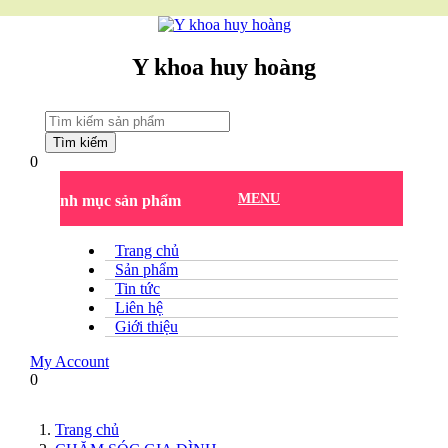
Y khoa huy hoàng
Tìm kiếm
0
MENU
Danh mục sản phẩm
Trang chủ
Sản phẩm
Tin tức
Liên hệ
Giới thiệu
My Account
0
Trang chủ