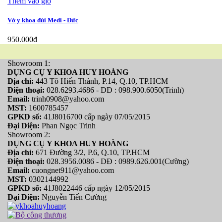
Thêm vào giỏ
Vớ y khoa đùi Medi - Đức
950.000đ
Showroom 1:
DỤNG CỤ Y KHOA HUY HOÀNG
Địa chỉ:
443 Tô Hiến Thành, P.14, Q.10, TP.HCM
Điện thoại:
028.6293.4686 - DĐ : 098.900.6050(Trinh)
Email:
trinh0908@yahoo.com
MST:
1600785457
GPKD số:
41J8016700 cấp ngày 07/05/2015
Đại Diện:
Phan Ngọc Trinh
Showroom 2:
DỤNG CỤ Y KHOA HUY HOÀNG
Địa chỉ:
671 Đường 3/2, P.6, Q.10, TP.HCM
Điện thoại:
028.3956.0086 - DĐ : 0989.626.001(Cường)
Email:
cuongnet911@yahoo.com
MST:
0302144992
GPKD số:
41J8022446 cấp ngày 12/05/2015
Đại Diện:
Nguyễn Tiến Cường