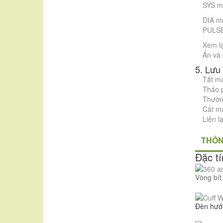
SYS mm
DIA mm
PULSE/
Xem lạ
Ấn và
5. Lưu
Tắt má
Tháo p
Thường
Cất má
Liên l
THÔN
Đặc tí
Vòng bít
Đèn hướ