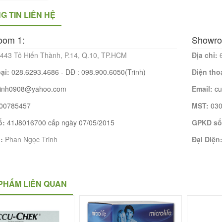
G TIN LIÊN HỆ
oom 1:
Showro
443 Tô Hiến Thành, P.14, Q.10, TP.HCM
Địa chỉ:
oại:
028.6293.4686 - DĐ : 098.900.6050(Trinh)
Điện tho
rinh0908@yahoo.com
Email:
c
00785457
MST:
03
ố:
41J8016700 cấp ngày 07/05/2015
GPKD số
n:
Phan Ngọc Trinh
Đại Diện
PHẨM LIÊN QUAN