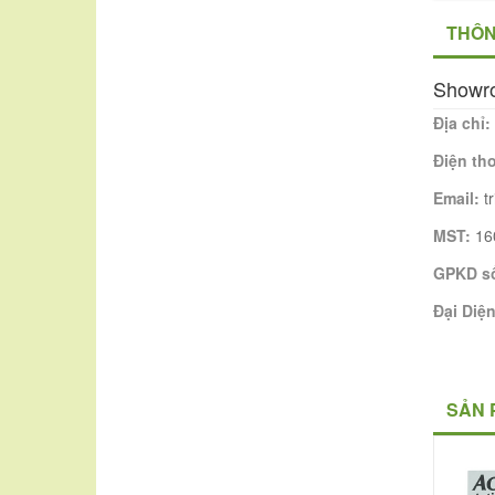
THÔN
Showr
Địa chỉ:
Điện th
Email:
t
MST:
16
GPKD s
Đại Diệ
SẢN 