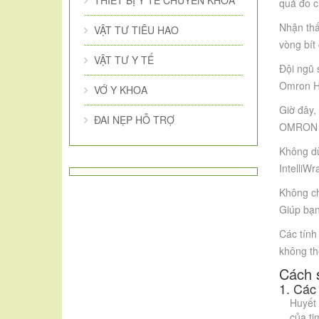
THIẾT BỊ Y TẾ CHUYÊN KHOA
quả đo c
Nhận thấ
VẬT TƯ TIÊU HAO
vòng bít
VẬT TƯ Y TẾ
Đội ngũ 
Omron H
VỚ Y KHOA
Giờ đây,
ĐAI NẸP HỖ TRỢ
OMRON vẫ
Không dừ
IntelliW
Không ch
Giúp bạn
Các tính
không th
Cách 
1. Các
Huyết 
của ti