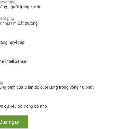
ộng người trong khi đo
n nhịp tim bất thường
tăng huyết áp
ệ IntelliSense
rung bình của 3 lần đo cuối cùng trong vòng 10 phút
60 dữ liệu đo trong bộ nhớ
Mua ngay