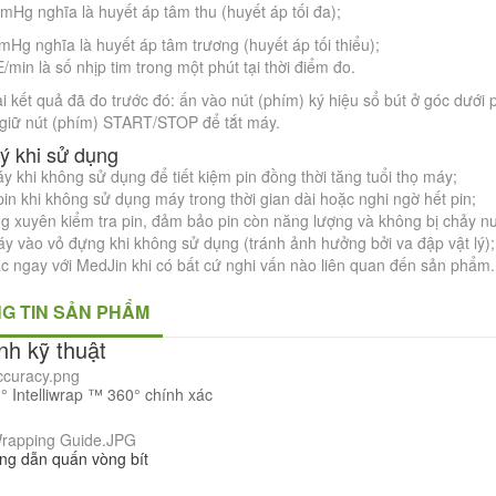
Hg nghĩa là huyết áp tâm thu (huyết áp tối đa);
Hg nghĩa là huyết áp tâm trương (huyết áp tối thiểu);
min là số nhịp tim trong một phút tại thời điểm đo.
i kết quả đã đo trước đó: ấn vào nút (phím) ký hiệu sổ bút ở góc dưới
 giữ nút (phím) START/STOP để tắt máy.
 ý khi sử dụng
y khi không sử dụng để tiết kiệm pin đồng thời tăng tuổi thọ máy;
in khi không sử dụng máy trong thời gian dài hoặc nghi ngờ hết pin;
 xuyên kiểm tra pin, đảm bảo pin còn năng lượng và không bị chảy n
y vào vỏ đựng khi không sử dụng (tránh ảnh hưởng bởi va đập vật lý);
ạc ngay với MedJin khi có bất cứ nghi vấn nào liên quan đến sản phẩm.
G TIN SẢN PHẨM
nh kỹ thuật
 ° Intelliwrap ™ 360° chính xác
ng dẫn quấn vòng bít