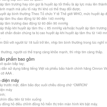
áp tâm trương hay còn gọi là huyết áp tối thiểu là áp lực máu lên thà
ành mạch mà yếu tố này thì khó có thể thay đổi được.
uyết áp bình thường Theo Tổ chức Y tế Thế giới WHO, mức huyết áp đ
 áp tâm thu dao động từ 90 đến 140 mmHg
 áp tâm trương dao động từ 60 đến 90 mmHg
 áp thấp khi huyết áp tâm thu < 85 mmHg và/hoặc huyết áp tâm trươn
 sẽ chẩn đoán chúng ta bị cao huyết áp khi huyết áp tâm thu từ 140 
.
im Đối với người từ 18 tuổi trở lên, nhịp tim bình thường trong lúc ngh
thường, người có thể trạng càng khỏe mạnh, thì nhịp tim càng thấp.
sản phẩm bao gồm
ít quấn bắp tay;
 dẫn sử dụng bằng tiếng Việt và phiếu bảo hành chính hãng Omron Vi
 cỡ AAA .
o diện máy
áy trước mặt, đảm bảo đọc xuôi chiều dòng chữ “OMRON”
diện máy
ình;
hím đầu tiên từ trên xuống
u đồng hồ điều chỉnh đồng hồ hiển thị trên màn hình khi bật máy.