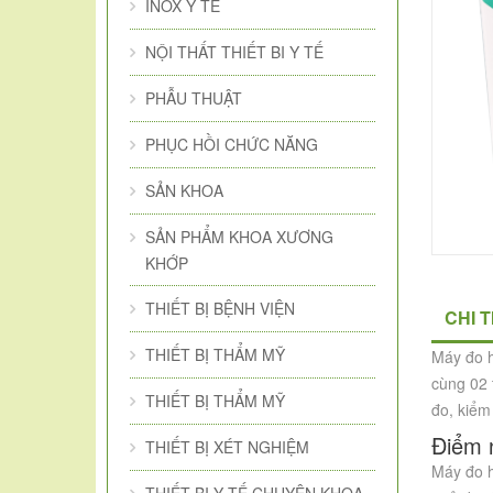
INOX Y TẾ
NỘI THẤT THIẾT BI Y TẾ
PHẪU THUẬT
PHỤC HỒI CHỨC NĂNG
SẢN KHOA
SẢN PHẨM KHOA XƯƠNG
KHỚP
THIẾT BỊ BỆNH VIỆN
CHI 
THIẾT BỊ THẨM MỸ
Máy đo h
cùng 02 
THIẾT BỊ THẨM MỸ
đo, kiểm 
Điểm 
THIẾT BỊ XÉT NGHIỆM
Máy đo h