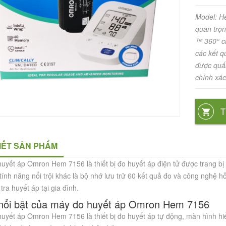
Model: H
quan trọn
™ 360° c
các kết q
được quấn
chính xác
T
TIẾT SẢN PHẨM
uyết áp Omron Hem 7156 là thiết bị đo huyết áp điện tử được trang b
tính năng nổi trội khác là bộ nhớ lưu trữ 60 kết quả đo và công nghệ h
tra huyết áp tại gia đình.
nổi bật của máy đo huyết áp Omron Hem 7156
uyết áp Omron Hem 7156 là thiết bị đo huyết áp tự động, màn hình hiển 