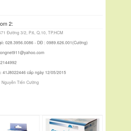
om 2:
671 Đường 3/2, P.6, Q.10, TP.HCM
ại:
028.3956.0086 - DĐ : 0989.626.001(Cường)
uongnet911@yahoo.com
02144992
:
41J8022446 cấp ngày 12/05/2015
:
Nguyễn Tiến Cường