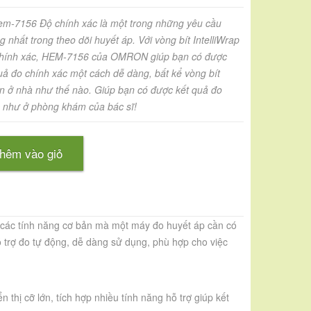
em-7156 Độ chính xác là một trong những yêu cầu
g nhất trong theo dõi huyết áp. Với vòng bít IntelliWrap
hính xác, HEM-7156 của OMRON giúp bạn có được
uả đo chính xác một cách dễ dàng, bất kể vòng bít
 ở nhà như thế nào. Giúp bạn có được kết quả đo
 như ở phòng khám của bác sĩ!
hêm vào giỏ
ị các tính năng cơ bản mà một máy đo huyết áp cần có
ỗ trợ đo tự động, dễ dàng sử dụng, phù hợp cho việc
thị cỡ lớn, tích hợp nhiều tính năng hỗ trợ giúp kết