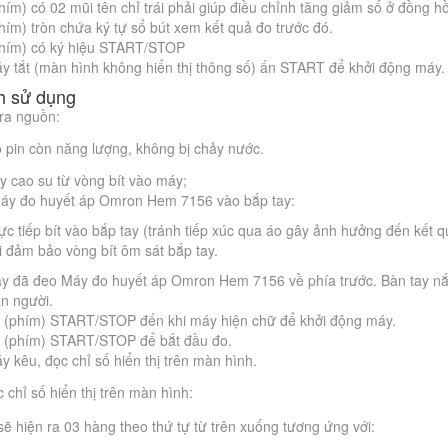
hím) có 02 mũi tên chỉ trái phải giúp điều chỉnh tăng giảm số ở đồng hồ
hím) tròn chứa ký tự sổ bút xem kết quả đo trước đó.
phím) có ký hiệu START/STOP
y tắt (màn hình không hiển thị thông số) ấn START để khởi động máy.
h sử dụng
ra nguồn:
pin còn năng lượng, không bị chảy nước.
y cao su từ vòng bít vào máy;
áy đo huyết áp Omron Hem 7156 vào bắp tay:
ực tiếp bít vào bắp tay (tránh tiếp xúc qua áo gây ảnh hưởng đến kết q
ại đảm bảo vòng bít ôm sát bắp tay.
ay đã đeo Máy đo huyết áp Omron Hem 7156 về phía trước. Bàn tay nắ
ân người.
t (phím) START/STOP đến khi máy hiện chữ để khởi động máy.
t (phím) START/STOP để bắt đầu đo.
y kêu, đọc chỉ số hiển thị trên màn hình.
 chỉ số hiển thị trên màn hình:
sẽ hiện ra 03 hàng theo thứ tự từ trên xuống tương ứng với: