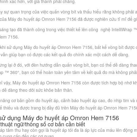
hính xác hơn, với giá thành phải chăng.
y sự quan trọng của việc quấn vòng bít và thấu hiểu rằng không phải a
 của Máy đo huyết áp Omron Hem 7156 đã được nghiên cứu tỉ mỉ để giú
sáng tạo đã thành công trong việc thiết kế lên công nghệ IntelliWrap
em 7156.
 khi sử dụng Máy đo huyết áp Omron Hem 7156, bất kể vòng bít được
n giúp bạn có được các kết quả đo chính xác một cách dễ dàng.
ng lại ở đó, với đèn hướng dẫn quấn vòng bít, bạn có thể dễ dàng tha
rap ™ 360°, bạn có thể hoàn toàn yên tâm về kết quả đo mà không phải 
ỉ vậy, Máy đo huyết áp Omron Hem 7156 còn được tích hợp bộ nhớ khủ
 dễ dàng theo dõi sức khỏe bản thân.
 năng cơ bản gồm đo huyết áp, cảnh báo huyết áp cao, đo nhịp tim và
ể thiếu và được trang bị đầy đủ trên Máy đo huyết áp Omron Hem 715
sử dụng Máy đo huyết áp Omron Hem 7156
 thuật ngữ/thông số cơ bản cần biết
áp tâm thu hay còn gọi là huyết áp tối đa là áp lực của máu lên động
m cung cấp đến các cơ quan.