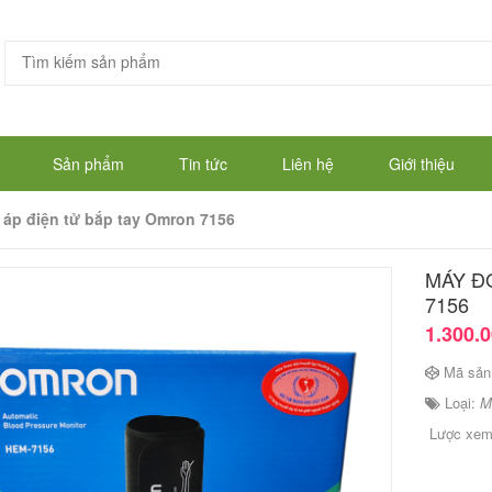
Sản phẩm
Tin tức
Liên hệ
Giới thiệu
 áp điện tử bắp tay Omron 7156
MÁY Đ
7156
1.300.
Mã sản
Loại:
M
Lược xe