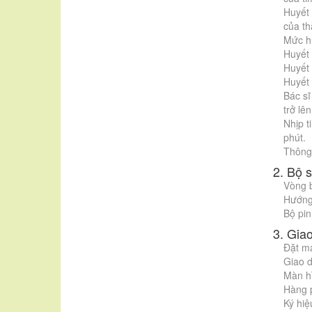
Huyết 
của th
Mức h
Huyết
Huyết
Huyết
Bác sĩ
trở lên
Nhịp t
phút.
Thông 
2. Bộ 
Vòng b
Hướng
Bộ pin
3. Gia
Đặt m
Giao 
Màn h
Hàng p
Ký hiệ