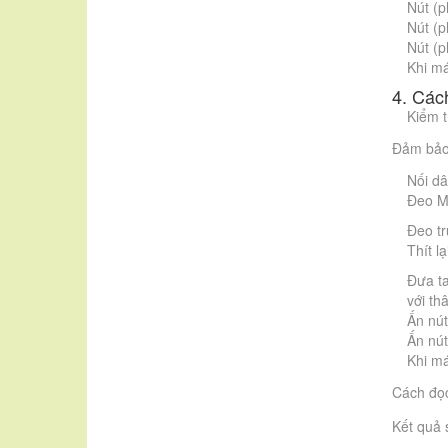
Nút (p
Nút (p
Nút (
Khi má
4. Các
Kiểm t
Đảm bảo 
Nối dâ
Đeo M
Đeo tr
Thít l
Đưa t
với th
Ấn nú
Ấn nú
Khi má
Cách đọc
Kết quả 