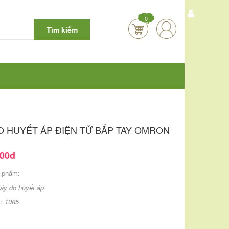
0
Tìm kiếm
O HUYẾT ÁP ĐIỆN TỬ BẮP TAY OMRON
000đ
 phẩm:
áy đo huyết áp
m:
1085