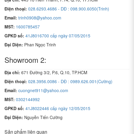
Điện thoại:
028.6293.4686 - DĐ : 098.900.6050(Trinh)
Email:
trinh0908@yahoo.com
MST:
1600785457
GPKD số:
41J8016700 cấp ngày 07/05/2015
Đại Diện:
Phan Ngọc Trinh
Showroom 2:
Địa chỉ:
671 Đường 3/2, P.6, Q.10, TP.HCM
Điện thoại:
028.3956.0086 - DĐ : 0989.626.001(Cường)
Email:
cuongnet911@yahoo.com
MST:
0302144992
GPKD số:
41J8022446 cấp ngày 12/05/2015
Đại Diện:
Nguyễn Tiến Cường
Sản phẩm liên quan