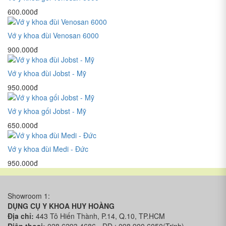
600.000đ
Vớ y khoa đùi Venosan 6000
900.000đ
Vớ y khoa đùi Jobst - Mỹ
950.000đ
Vớ y khoa gối Jobst - Mỹ
650.000đ
Vớ y khoa đùi Medi - Đức
950.000đ
Showroom 1:
DỤNG CỤ Y KHOA HUY HOÀNG
Địa chỉ:
443 Tô Hiến Thành, P.14, Q.10, TP.HCM
Điện thoại:
028.6293.4686 - DĐ : 098.900.6050(Trinh)