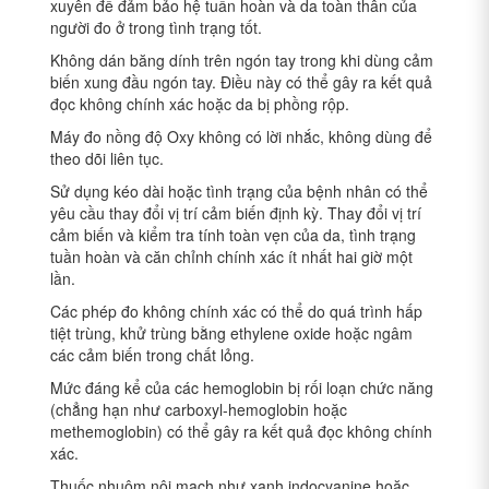
xuyên để đảm bảo hệ tuần hoàn và da toàn thân của
người đo ở trong tình trạng tốt.
Không dán băng dính trên ngón tay trong khi dùng cảm
biến xung đầu ngón tay. Điều này có thể gây ra kết quả
đọc không chính xác hoặc da bị phồng rộp.
Máy đo nồng độ Oxy không có lời nhắc, không dùng để
theo dõi liên tục.
Sử dụng kéo dài hoặc tình trạng của bệnh nhân có thể
yêu cầu thay đổi vị trí cảm biến định kỳ. Thay đổi vị trí
cảm biến và kiểm tra tính toàn vẹn của da, tình trạng
tuần hoàn và căn chỉnh chính xác ít nhất hai giờ một
lần.
Các phép đo không chính xác có thể do quá trình hấp
tiệt trùng, khử trùng bằng ethylene oxide hoặc ngâm
các cảm biến trong chất lỏng.
Mức đáng kể của các hemoglobin bị rối loạn chức năng
(chẳng hạn như carboxyl-hemoglobin hoặc
methemoglobin) có thể gây ra kết quả đọc không chính
xác.
Thuốc nhuộm nội mạch như xanh indocyanine hoặc