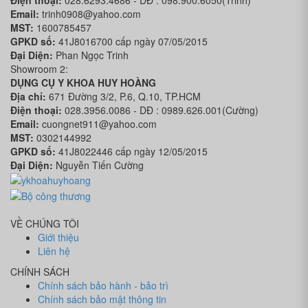
Email:
trinh0908@yahoo.com
MST:
1600785457
GPKD số:
41J8016700 cấp ngày 07/05/2015
Đại Diện:
Phan Ngọc Trinh
Showroom 2:
DỤNG CỤ Y KHOA HUY HOÀNG
Địa chỉ:
671 Đường 3/2, P.6, Q.10, TP.HCM
Điện thoại:
028.3956.0086 - DĐ : 0989.626.001(Cường)
Email:
cuongnet911@yahoo.com
MST:
0302144992
GPKD số:
41J8022446 cấp ngày 12/05/2015
Đại Diện:
Nguyễn Tiến Cường
VỀ CHÚNG TÔI
Giới thiệu
Liên hệ
CHÍNH SÁCH
Chính sách bảo hành - bảo trì
Chính sách bảo mật thông tin