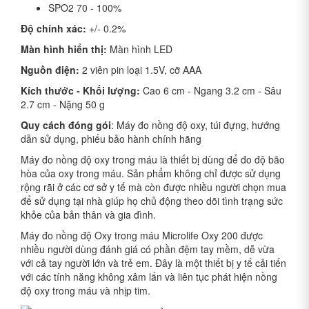
SPO2 70 - 100%
Độ chính xác:
+/- 0.2%
Màn hình hiển thị:
Màn hình LED
Nguồn điện:
2 viên pin loại 1.5V, cỡ AAA
Kích thước - Khối lượng:
Cao 6 cm - Ngang 3.2 cm - Sâu
2.7 cm - Nặng 50 g
Quy cách đóng gói
: Máy đo nồng độ oxy, túi đựng, hướng
dẫn sử dụng, phiếu bảo hành chính hãng
Máy đo nồng độ oxy trong máu là thiết bị dùng để đo độ bão
hòa của oxy trong máu. Sản phẩm không chỉ được sử dụng
rộng rãi ở các cơ sở y tế mà còn được nhiều người chọn mua
để sử dụng tại nhà giúp họ chủ động theo dõi tình trạng sức
khỏe của bản thân và gia đình.
Máy đo nồng độ Oxy trong máu Microlife Oxy 200 được
nhiều người dùng đánh giá có phần đệm tay mềm, dễ vừa
với cả tay người lớn và trẻ em. Đây là một thiết bị y tế cải tiến
với các tính năng không xâm lấn và liên tục phát hiện nồng
độ oxy trong máu và nhịp tim.