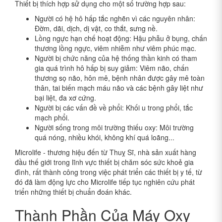
Thiết bị thích hợp sử dụng cho một số trường hợp sau:
Người có hệ hô hấp tắc nghẽn vì các nguyên nhân:
Đờm, dãi, dịch, dị vật, co thắt, sưng nề.
Lồng ngực hạn chế hoạt động: Hậu phẫu ở bụng, chấn
thương lồng ngực, viêm nhiễm như viêm phúc mạc.
Người bị chức năng của hệ thống thần kinh có tham
gia quá trình hô hấp bị suy giảm: Viêm não, chấn
thương sọ não, hôn mê, bệnh nhân được gây mê toàn
thân, tai biến mạch máu não và các bệnh gây liệt như
bại liệt, đa xơ cứng.
Người bị các vấn đề về phổi: Khối u trong phổi, tắc
mạch phổi.
Người sống trong môi trường thiếu oxy: Môi trường
quá nóng, nhiều khói, không khí quá loãng...
Microlife - thương hiệu đến từ Thuỵ Sĩ, nhà sản xuất hàng
đầu thế giới trong lĩnh vực thiết bị chăm sóc sức khoẻ gia
đình, rất thành công trong việc phát triển các thiết bị y tế, từ
đó đã làm động lực cho Microlife tiếp tục nghiên cứu phát
triển những thiết bị chuẩn đoán khác.
Thành Phần Của Máy Oxy