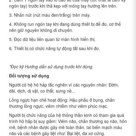
ngón tay) trước khi thả kẹp với móng tay hướng lên trên.
3. Nhấn nút (nút màu đen/trắng) trên máy.
4. Không run ngón tay khi đang dùng thiết bị để đo, cơ thể
nên giữ nguyên không di chuyển.
5. Đọc dữ liệu liên quan từ màn hình hiển thị.
6. Thiết bị có chức năng tự động tắt sau khi đo.
*Đọc kỹ Hướng dẫn sử dụng trước khi dùng.
Đối tượng sử dụng
Người có hệ hô hấp tắc nghẽn vì các nguyên nhân: Đờm,
dãi, dịch, dị vật, co thắt, sưng nề...
Lồng ngực hạn chế hoạt động: Hậu phẫu ở bụng, chấn
thương lồng ngực, viêm nhiễm như viêm phúc mạc.
Người bị chức năng của hệ thống thần kinh có tham gia quá
trình hô hấp bị suy giảm: Viêm não, chấn thương sọ não, hôn
mê, bệnh nhân được gây mê toàn thân, tai biến mạch máu
não và các bệnh gây liệt như: Bại liệt, đa xơ cứng.