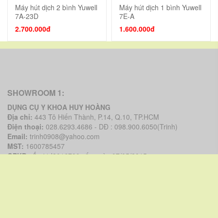
Máy hút dịch 2 bình Yuwell
Máy hút dịch 1 bình Yuwell
7A-23D
7E-A
2.700.000đ
1.600.000đ
SHOWROOM 1:
DỤNG CỤ Y KHOA HUY HOÀNG
Địa chỉ:
443 Tô Hiến Thành, P.14, Q.10, TP.HCM
Điện thoại:
028.6293.4686 - DĐ : 098.900.6050(Trinh)
Email:
trinh0908@yahoo.com
MST:
1600785457
GPKD số:
41J8016700 cấp ngày 07/05/2015
Đại Diện:
Phan Ngọc Trinh
SHOWROOM 2:
DỤNG CỤ Y KHOA HUY HOÀNG
Địa chỉ:
671 Đường 3/2, P.6, Q.10, TP.HCM