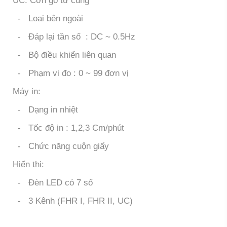
UC: Cơn gò tử cung
- Loai bên ngoài
- Đáp lại tần số : DC ~ 0.5Hz
- Bộ điều khiển liên quan
- Phạm vi đo : 0 ~ 99 đơn vị
Máy in:
- Dạng in nhiệt
- Tốc độ in : 1,2,3 Cm/phút
- Chức năng cuộn giấy
Hiển thị:
- Đèn LED có 7 số
- 3 Kênh (FHR I, FHR II, UC)