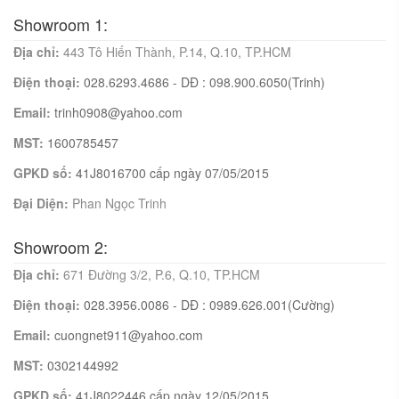
Showroom 1:
Địa chỉ:
443 Tô Hiến Thành, P.14, Q.10, TP.HCM
Điện thoại:
028.6293.4686 - DĐ : 098.900.6050(Trinh)
Email:
trinh0908@yahoo.com
MST:
1600785457
GPKD số:
41J8016700 cấp ngày 07/05/2015
Đại Diện:
Phan Ngọc Trinh
Showroom 2:
Địa chỉ:
671 Đường 3/2, P.6, Q.10, TP.HCM
Điện thoại:
028.3956.0086 - DĐ : 0989.626.001(Cường)
Email:
cuongnet911@yahoo.com
MST:
0302144992
GPKD số:
41J8022446 cấp ngày 12/05/2015