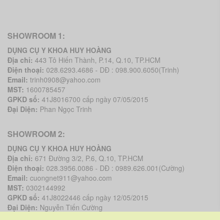
SHOWROOM 1:
DỤNG CỤ Y KHOA HUY HOÀNG
Địa chỉ:
443 Tô Hiến Thành, P.14, Q.10, TP.HCM
Điện thoại:
028.6293.4686 - DĐ : 098.900.6050(Trinh)
Email:
trinh0908@yahoo.com
MST:
1600785457
GPKD số:
41J8016700 cấp ngày 07/05/2015
Đại Diện:
Phan Ngọc Trinh
SHOWROOM 2:
DỤNG CỤ Y KHOA HUY HOÀNG
Địa chỉ:
671 Đường 3/2, P.6, Q.10, TP.HCM
Điện thoại:
028.3956.0086 - DĐ : 0989.626.001(Cường)
Email:
cuongnet911@yahoo.com
MST:
0302144992
GPKD số:
41J8022446 cấp ngày 12/05/2015
Đại Diện:
Nguyễn Tiến Cường