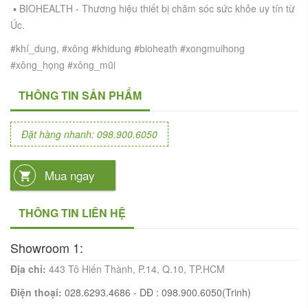
▪️ BIOHEALTH - Thương hiệu thiết bị chăm sóc sức khỏe uy tín từ
Úc.
#khí_dung, #xông #khidung #bioheath #xongmuihong
#xông_họng #xông_mũi
THÔNG TIN SẢN PHẨM
Đặt hàng nhanh: 098.900.6050
Mua ngay
THÔNG TIN LIÊN HỆ
Showroom 1:
Địa chỉ:
443 Tô Hiến Thành, P.14, Q.10, TP.HCM
Điện thoại:
028.6293.4686 - DĐ : 098.900.6050(Trinh)