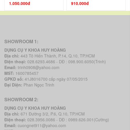
Lọ 25 que )
1.050.000đ
910.000đ
SHOWROOM 1:
DỤNG CỤ Y KHOA HUY HOÀNG
Địa chỉ:
443 Tô Hiến Thành, P.14, Q.10, TP.HCM
Điện thoại:
028.6293.4686 - DĐ : 098.900.6050(Trinh)
Email:
trinh0908@yahoo.com
MST:
1600785457
GPKD số:
41J8016700 cấp ngày 07/05/2015
Đại Diện:
Phan Ngọc Trinh
SHOWROOM 2:
DỤNG CỤ Y KHOA HUY HOÀNG
Địa chỉ:
671 Đường 3/2, P.6, Q.10, TP.HCM
Điện thoại:
028.3956.0086 - DĐ : 0989.626.001(Cường)
Email:
cuongnet911@yahoo.com