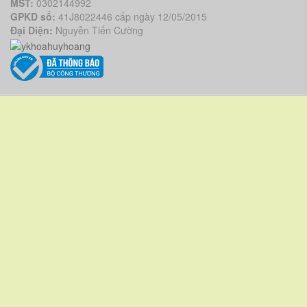
MST:
0302144992
GPKD số:
41J8022446 cấp ngày 12/05/2015
Đại Diện:
Nguyễn Tiến Cường
VỀ CHÚNG TÔI
Giới thiệu
Liên hệ
CHÍNH SÁCH
Chính sách bảo hành - bảo trì
Chính sách bảo mật thông tin
Chính sách và quy định chung
HƯỚNG DẪN