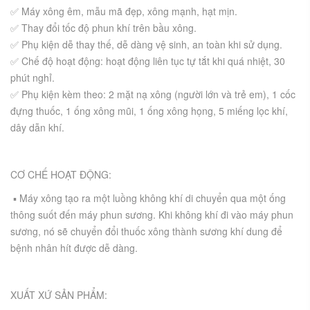
✅ Máy xông êm, mẫu mã đẹp, xông mạnh, hạt mịn.
✅ Thay đổi tốc độ phun khí trên bầu xông.
✅ Phụ kiện dễ thay thế, dễ dàng vệ sinh, an toàn khi sử dụng.
✅ Chế độ hoạt động: hoạt động liên tục tự tắt khi quá nhiệt, 30
phút nghỉ.
✅ Phụ kiện kèm theo: 2 mặt nạ xông (người lớn và trẻ em), 1 cốc
đựng thuốc, 1 ống xông mũi, 1 ống xông họng, 5 miếng lọc khí,
dây dẫn khí.
CƠ CHẾ HOẠT ĐỘNG:
▪️ Máy xông tạo ra một luồng không khí di chuyển qua một ống
thông suốt đến máy phun sương. Khi không khí đi vào máy phun
sương, nó sẽ chuyển đổi thuốc xông thành sương khí dung để
bệnh nhân hít được dễ dàng.
XUẤT XỨ SẢN PHẨM: